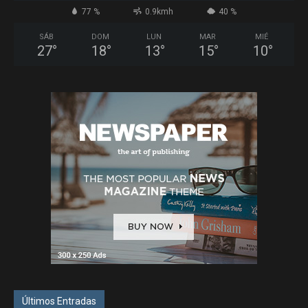
77 %
0.9kmh
40 %
SÁB
DOM
LUN
MAR
MIÉ
27
°
18
°
13
°
15
°
10
°
Últimos Entradas