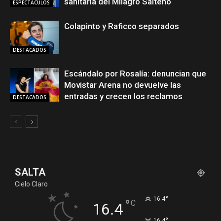
sanitaria del Milagro Salteño
ESPECTACULOS
Colapinto y Raficco separados
DESTACADOS
Escándalo por Rosalía: denuncian que
Movistar Arena no devuelve las
entradas y crecen los reclamos
DESTACADOS
SALTA
Cielo Claro
°
16.4
°
C
16.4
°
16.4