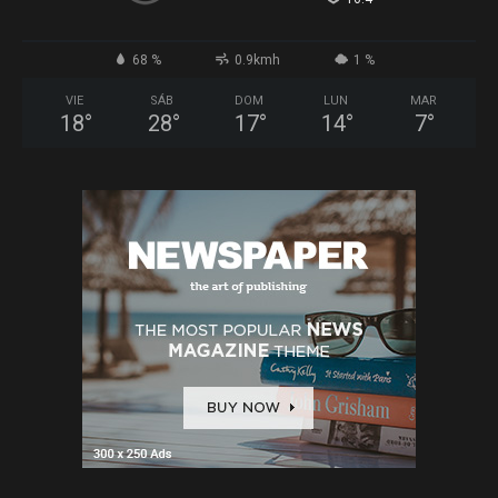
68 %
0.9kmh
1 %
VIE
SÁB
DOM
LUN
MAR
18
°
28
°
17
°
14
°
7
°