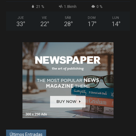
21 %
1.8kmh
0 %
JUE
VIE
SÁB
DOM
LUN
33
°
22
°
28
°
17
°
14
°
Últimos Entradas