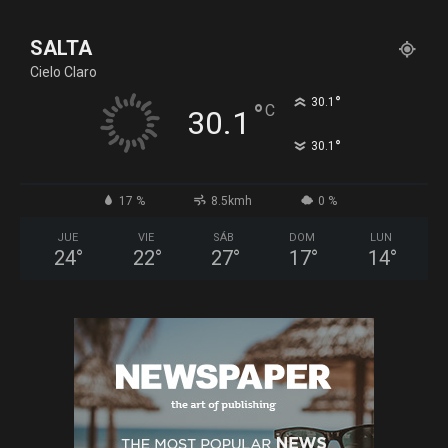
SALTA
Cielo Claro
°
30.1
°
C
30.1
°
30.1
17 %
8.5kmh
0 %
JUE
VIE
SÁB
DOM
LUN
24
°
22
°
27
°
17
°
14
°