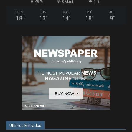
48 %
0.6kmh
1 %
DOM
LUN
MAR
MIÉ
JUE
18
°
13
°
14
°
18
°
9
°
Últimos Entradas