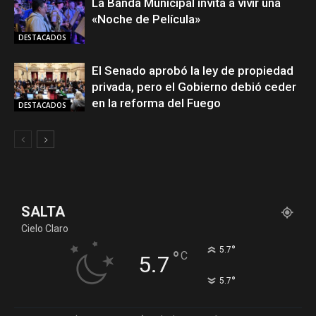
La Banda Municipal invita a vivir una
«Noche de Película»
DESTACADOS
El Senado aprobó la ley de propiedad
privada, pero el Gobierno debió ceder
en la reforma del Fuego
DESTACADOS
SALTA
Cielo Claro
°
5.7
°
C
5.7
°
5.7