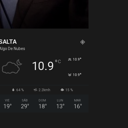
SALTA
Algo De Nubes
°
10.9
°
C
10.9
°
10.9
64 %
2.2kmh
15 %
VIE
SÁB
DOM
LUN
MAR
19
°
29
°
18
°
13
°
16
°