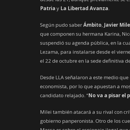
Patria
y
La Libertad Avanza
.
Según pudo saber
Ámbito
,
Javier Mile
que componen su hermana Karina, Nico
suspendió su agenda pública, en la cu
Lezama, para instalarse desde el vierne
el 22 de octubre en la sede definitiva d
Desde LLA señalaron a este medio que cr
economista, por lo que apuestan a most
candidato relajado. “
No va a pisar el p
Milei también atacará a su rival con crí
gobierno panperonista. Otro de los cu
Massa es sobre el espionaje ilegal que 