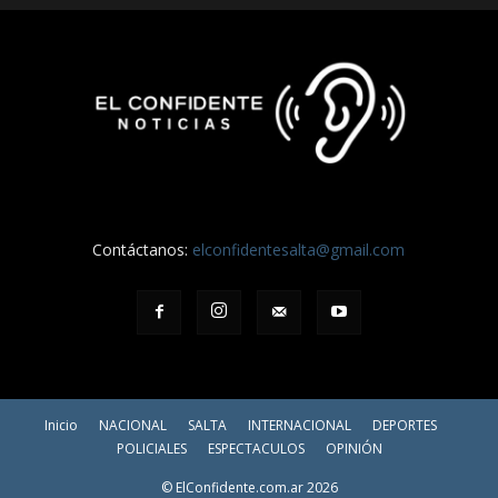
Contáctanos:
elconfidentesalta@gmail.com
Inicio
NACIONAL
SALTA
INTERNACIONAL
DEPORTES
POLICIALES
ESPECTACULOS
OPINIÓN
© ElConfidente.com.ar 2026