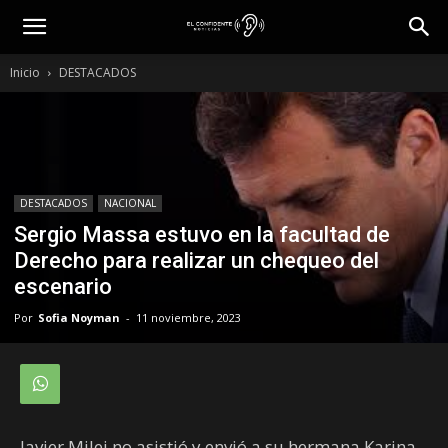
Inicio
DESTACADOS
DESTACADOS
NACIONAL
Sergio Massa estuvo en la facultad de
Derecho para realizar un chequeo del
escenario
Por
Sofia Noyman
-
11 noviembre, 2023
Javier Milei no asistió y envió a su hermana Karina