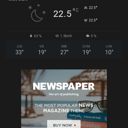
°
22.5
°
C
22.5
°
22.5
63 %
1.3kmh
0 %
JUE
VIE
SÁB
DOM
LUN
33
°
19
°
27
°
19
°
10
°