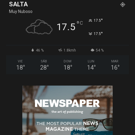
SALTA
Muy Nuboso
°
17.5
°
C
17.5
°
17.5
46 %
1.8kmh
54 %
VIE
SÁB
DOM
LUN
MAR
18
°
28
°
18
°
14
°
16
°