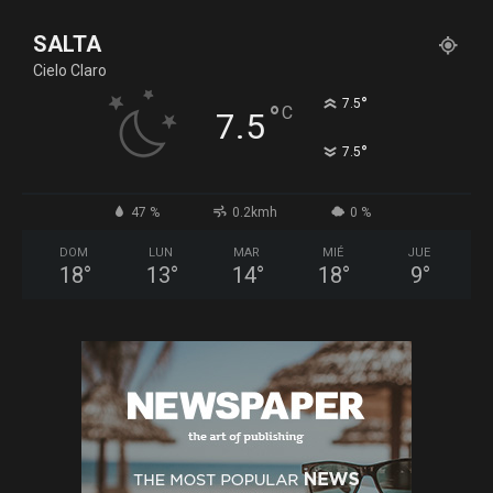
SALTA
Cielo Claro
°
7.5
°
C
7.5
°
7.5
47 %
0.2kmh
0 %
DOM
LUN
MAR
MIÉ
JUE
18
°
13
°
14
°
18
°
9
°