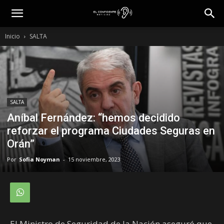
Inicio
SALTA
SALTA
Aníbal Fernández: “hemos decidido
reforzar el programa Ciudades Seguras en
Orán”
Por
Sofia Noyman
-
15 noviembre, 2023
El Ministro de Seguridad de la Nación aseguró que