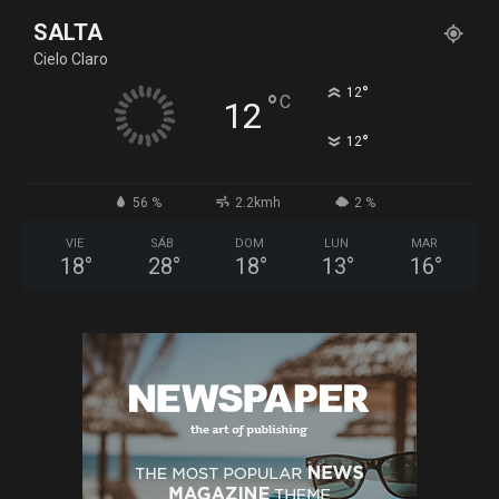
SALTA
Cielo Claro
°
12
°
C
12
°
12
56 %
2.2kmh
2 %
VIE
SÁB
DOM
LUN
MAR
18
°
28
°
18
°
13
°
16
°