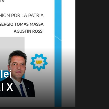
lei
l X