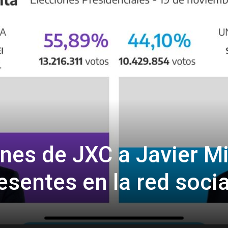
Confidente
ones de JXC a Javier Mi
esentes en la red socia