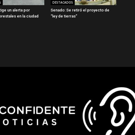
S
DESTACADOS
ige un alerta por
Senado: Se retiró el proyecto de
orestales en la ciudad
“ley de tierras”