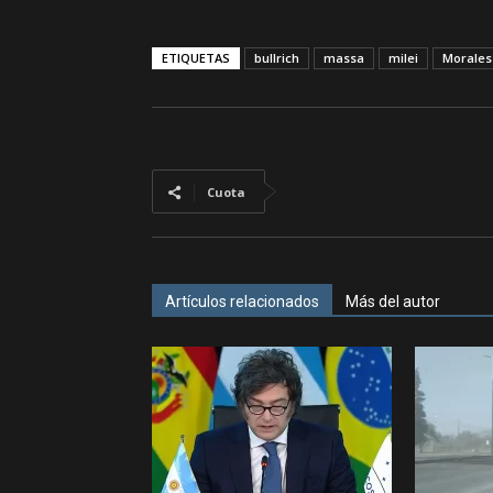
ETIQUETAS
bullrich
massa
milei
Morales
Cuota
Artículos relacionados
Más del autor