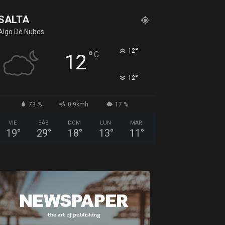
SALTA
Algo De Nubes
°
12
°
C
12
°
12
73 %
0.9kmh
17 %
VIE
SÁB
DOM
LUN
MAR
19
°
29
°
18
°
13
°
11
°