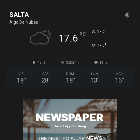
SALTA
Algo De Nubes
°
17.6
°
C
17.6
°
17.6
48 %
3.2kmh
11 %
VIE
SÁB
DOM
LUN
MAR
18
°
28
°
18
°
13
°
16
°