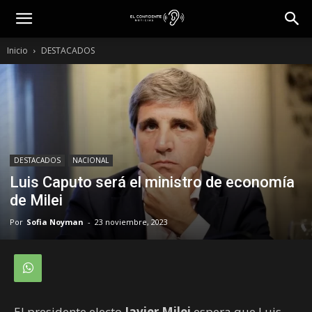
Inicio
DESTACADOS
DESTACADOS
NACIONAL
Luis Caputo será el ministro de economía
de Milei
Por
Sofia Noyman
-
23 noviembre, 2023
El presidente electo
Javier Milei
espera que Luis