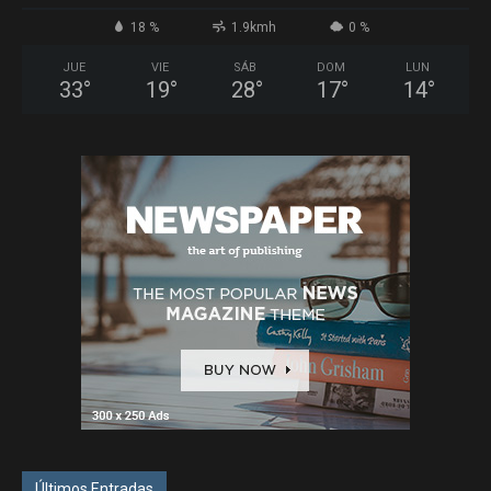
18 %
1.9kmh
0 %
JUE
VIE
SÁB
DOM
LUN
33
°
19
°
28
°
17
°
14
°
Últimos Entradas