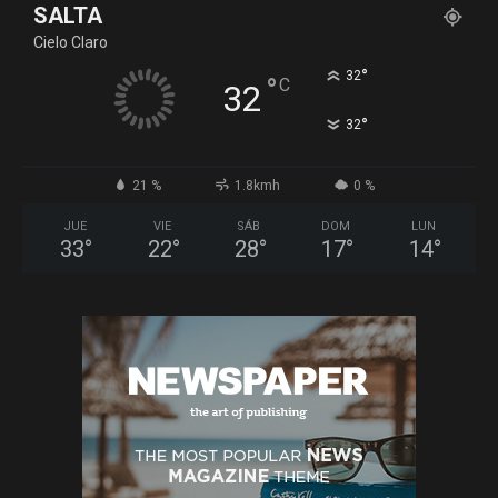
SALTA
Cielo Claro
°
32
°
C
32
°
32
21 %
1.8kmh
0 %
JUE
VIE
SÁB
DOM
LUN
33
°
22
°
28
°
17
°
14
°