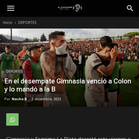
Inicio
DEPORTES
DEPORTES
En el desempate Gimnasia venció a Colon
y lo mandó a la B
Por
Nacho B
-
2 diciembre, 2023
Gimnasia y Esgrima La Plata derrotó este viernes a