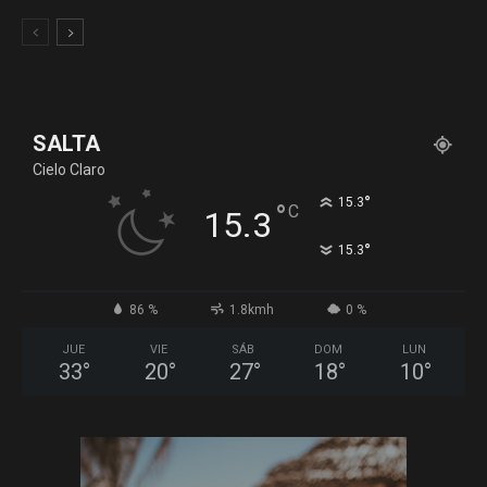
SALTA
Cielo Claro
°
15.3
°
C
15.3
°
15.3
86 %
1.8kmh
0 %
JUE
VIE
SÁB
DOM
LUN
33
°
20
°
27
°
18
°
10
°