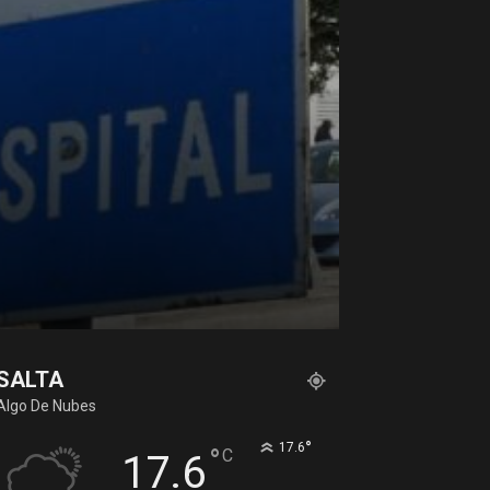
SALTA
Algo De Nubes
°
17.6
°
C
17.6