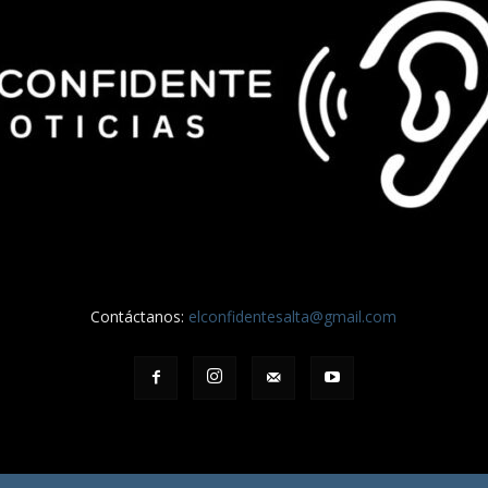
Contáctanos:
elconfidentesalta@gmail.com