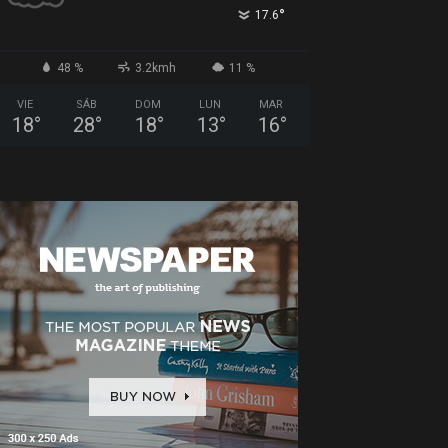
°
17.6
48 %
3.2kmh
11 %
VIE
SÁB
DOM
LUN
MAR
18
°
28
°
18
°
13
°
16
°