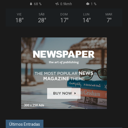
68 %
0.9kmh
1 %
VIE
SÁB
DOM
LUN
MAR
18
°
28
°
17
°
14
°
7
°
Últimos Entradas