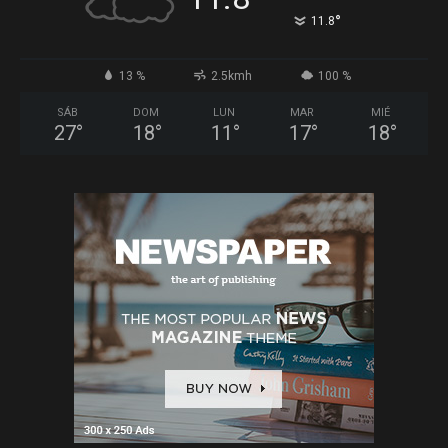
°
11.8
13 %
2.5kmh
100 %
SÁB
DOM
LUN
MAR
MIÉ
27
°
18
°
11
°
17
°
18
°