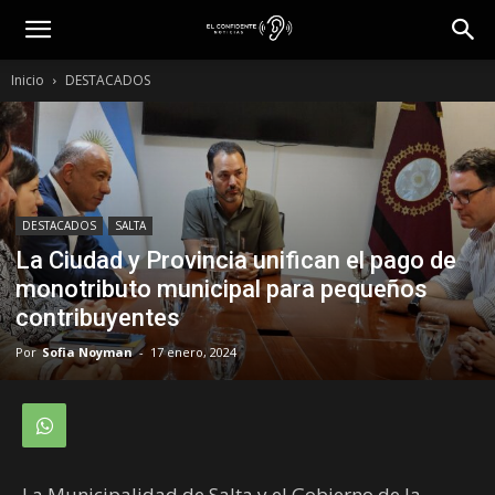
Inicio
DESTACADOS
DESTACADOS
SALTA
La Ciudad y Provincia unifican el pago de
monotributo municipal para pequeños
contribuyentes
Por
Sofia Noyman
-
17 enero, 2024
La Municipalidad de Salta y el Gobierno de la