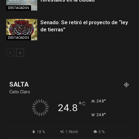
DESTACADOS
Senado: Se retiró el proyecto de “ley
de tierras”
DESTACADOS
SALTA
Cielo Claro
°
24.8
°
C
24.8
°
24.8
18 %
1.9kmh
0 %