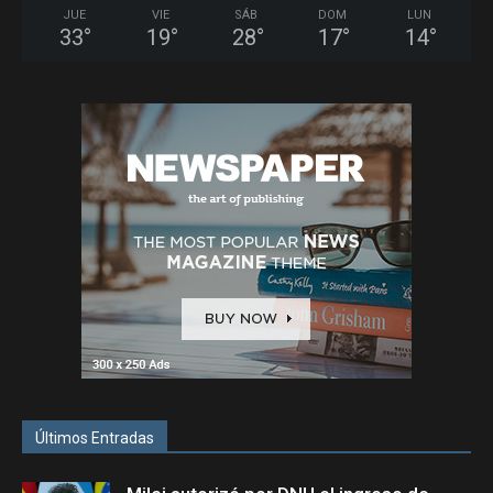
JUE
VIE
SÁB
DOM
LUN
33
°
19
°
28
°
17
°
14
°
Últimos Entradas