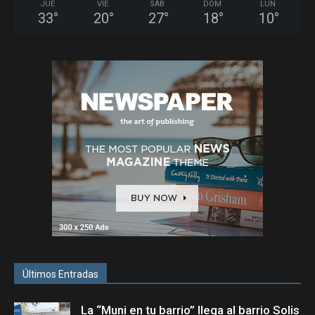
JUE
VIE
SÁB
DOM
LUN
33
°
20
°
27
°
18
°
10
°
Últimos Entradas
La “Muni en tu barrio” llega al barrio Solis