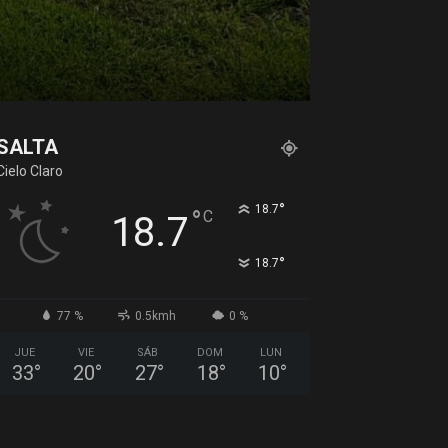
SALTA
Cielo Claro
°
18.7
°
C
18.7
°
18.7
77 %
0.5kmh
0 %
JUE
VIE
SÁB
DOM
LUN
33
°
20
°
27
°
18
°
10
°