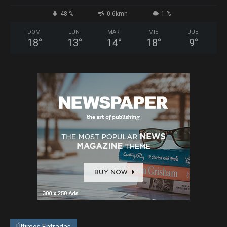
48 %
0.6kmh
1 %
DOM
LUN
MAR
MIÉ
JUE
18
°
13
°
14
°
18
°
9
°