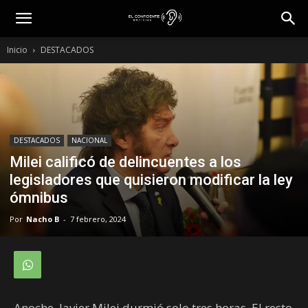
Inicio
DESTACADOS
DESTACADOS
NACIONAL
Milei calificó de delincuentes a los
legisladores que quisieron modificar la ley
ómnibus
Por
Nacho B
-
7 febrero, 2024
Anoche, Javier Milei durmió solo tres horas. El resto