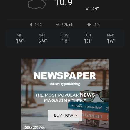
10.9
°
10.9
64 %
2.2kmh
15 %
VIE
SÁB
DOM
LUN
MAR
19
°
29
°
18
°
13
°
16
°