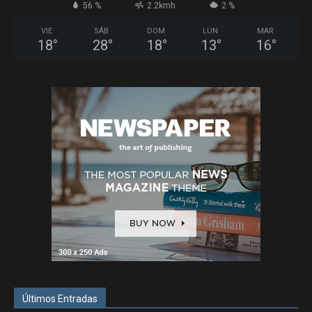
56 %
2.2kmh
2 %
VIE
SÁB
DOM
LUN
MAR
18
°
28
°
18
°
13
°
16
°
Últimos Entradas