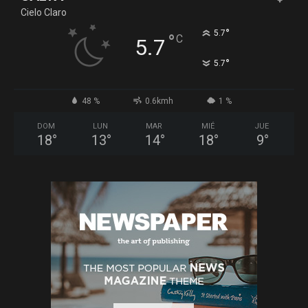
Cielo Claro
°
5.7
°
C
5.7
°
5.7
48 %
0.6kmh
1 %
DOM
LUN
MAR
MIÉ
JUE
18
°
13
°
14
°
18
°
9
°