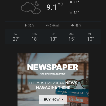
°
9.1
°
C
9.1
°
9.1
32 %
0.6kmh
49 %
SÁB
DOM
LUN
MAR
MIÉ
27
°
18
°
13
°
15
°
10
°