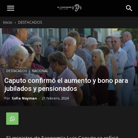
Inicio
DESTACADOS
DESTACADOS
NACIONAL
Caputo confirmó el aumento y bono para
jubilados y pensionados
Por
Sofia Noyman
-
21 febrero, 2024
El ministro de Economía Luis Caputo se refirió