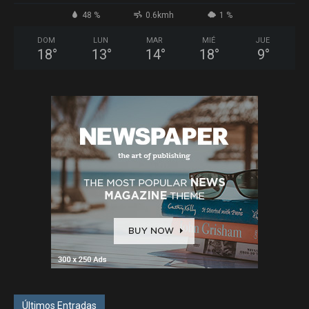
48 %
0.6kmh
1 %
DOM
LUN
MAR
MIÉ
JUE
18
°
13
°
14
°
18
°
9
°
Últimos Entradas