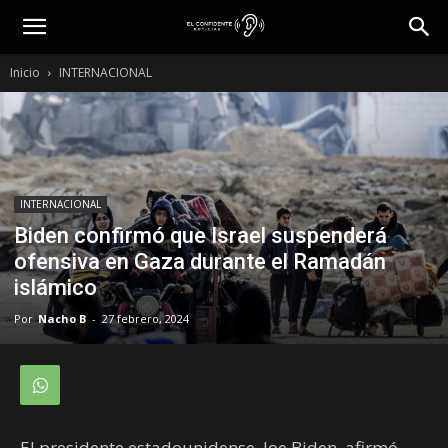
Inicio
INTERNACIONAL
INTERNACIONAL
Biden confirmó que Israel suspenderá
ofensiva en Gaza durante el Ramadán
islámico
Por
Nacho B
-
27 febrero, 2024
El presidente estadounidense, Joe Biden, afirmó