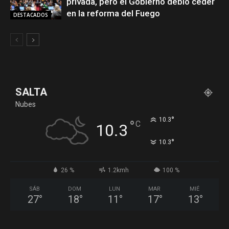
privada, pero el Gobierno debió ceder
en la reforma del Fuego
DESTACADOS
SALTA
Nubes
°
10.3
°
C
10.3
°
10.3
26 %
1.2kmh
100 %
SÁB
DOM
LUN
MAR
MIÉ
27
°
18
°
11
°
17
°
13
°