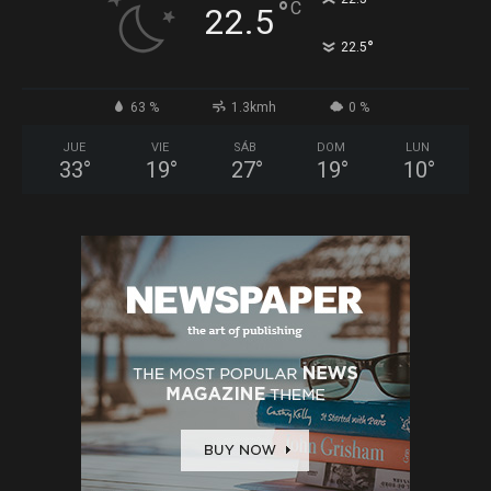
°
C
22.5
°
22.5
63 %
1.3kmh
0 %
JUE
VIE
SÁB
DOM
LUN
33
°
19
°
27
°
19
°
10
°