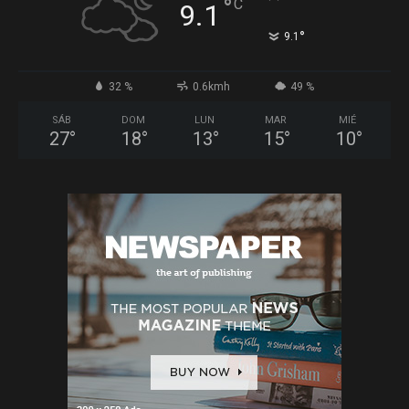
°
C
9.1
°
9.1
32 %
0.6kmh
49 %
SÁB
DOM
LUN
MAR
MIÉ
27
°
18
°
13
°
15
°
10
°