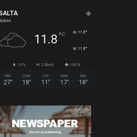
SALTA
Nubes
°
11.8
°
C
11.8
°
11.8
13 %
2.5kmh
100 %
SÁB
DOM
LUN
MAR
MIÉ
27
°
18
°
11
°
17
°
18
°