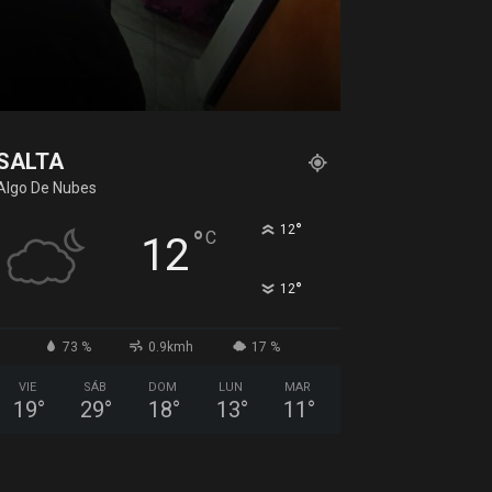
SALTA
Algo De Nubes
°
12
°
C
12
°
12
73 %
0.9kmh
17 %
VIE
SÁB
DOM
LUN
MAR
19
°
29
°
18
°
13
°
11
°