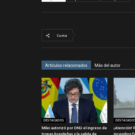
Cuota
Artículos relacionados
Más del autor
DESTACADOS
DESTACADO
Milei autorizó por DNU el ingreso de
¡Atención! R
tropas brasileñas y la salida de
incendios f