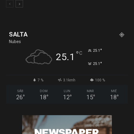
SALTA
Nubes
°
25.1
°
C
25.1
°
25.1
7 %
3.1kmh
100 %
SÁB
DOM
LUN
MAR
MIÉ
26
°
18
°
12
°
15
°
18
°