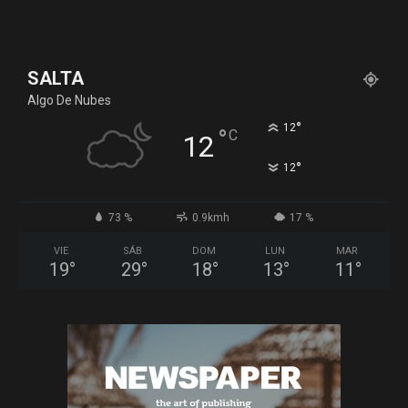
SALTA
Algo De Nubes
°
12
°
C
12
°
12
73 %
0.9kmh
17 %
VIE
SÁB
DOM
LUN
MAR
19
°
29
°
18
°
13
°
11
°