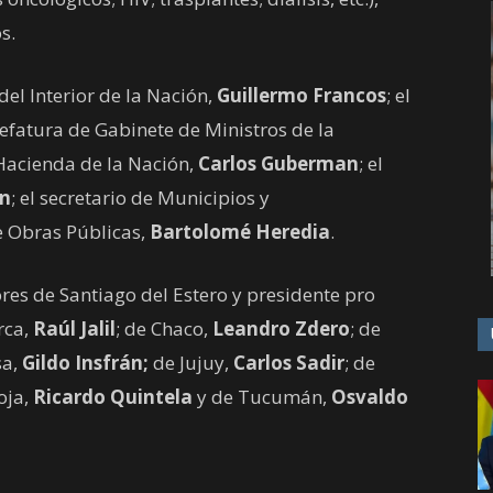
s.
del Interior de la Nación,
Guillermo Francos
; el
Jefatura de Gabinete de Ministros de la
 Hacienda de la Nación,
Carlos Guberman
; el
án
; el secretario de Municipios y
e Obras Públicas,
Bartolomé Heredia
.
es de Santiago del Estero y presidente pro
rca,
Raúl Jalil
; de Chaco,
Leandro Zdero
; de
sa,
Gildo Insfrán;
de Jujuy,
Carlos Sadir
; de
ioja,
Ricardo Quintela
y de Tucumán,
Osvaldo