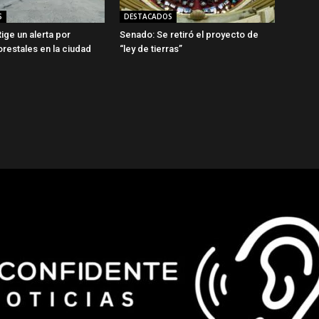
S
DESTACADOS
ige un alerta por
Senado: Se retiró el proyecto de
orestales en la ciudad
“ley de tierras”