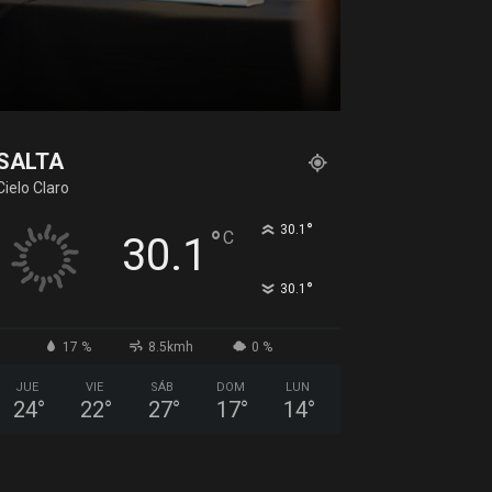
SALTA
Cielo Claro
°
30.1
°
C
30.1
°
30.1
17 %
8.5kmh
0 %
JUE
VIE
SÁB
DOM
LUN
24
°
22
°
27
°
17
°
14
°