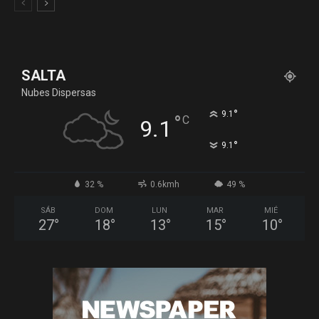
SALTA
Nubes Dispersas
°
9.1
°
C
9.1
°
9.1
32 %
0.6kmh
49 %
SÁB
DOM
LUN
MAR
MIÉ
27
°
18
°
13
°
15
°
10
°