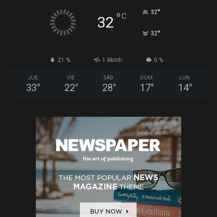
°
32
°
C
32
°
32
21 %
1.8kmh
0 %
JUE
VIE
SÁB
DOM
LUN
33
°
22
°
28
°
17
°
14
°