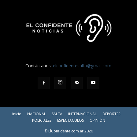
Contáctanos:
elconfidentesalta@gmail.com
Inicio
NACIONAL
SALTA
INTERNACIONAL
DEPORTES
POLICIALES
ESPECTACULOS
OPINIÓN
© ElConfidente.com.ar 2026