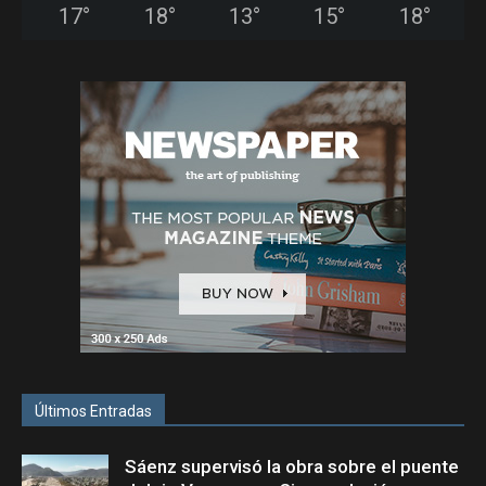
17
°
18
°
13
°
15
°
18
°
Últimos Entradas
Sáenz supervisó la obra sobre el puente