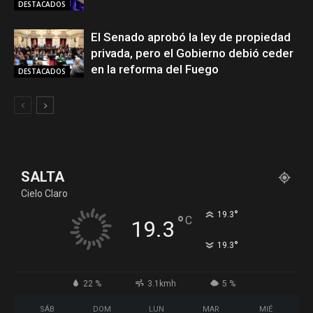
DESTACADOS
El Senado aprobó la ley de propiedad
privada, pero el Gobierno debió ceder
en la reforma del Fuego
DESTACADOS
SALTA
Cielo Claro
°
19.3
°
C
19.3
°
19.3
22 %
3.1kmh
5 %
SÁB
DOM
LUN
MAR
MIÉ