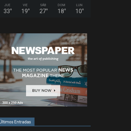
JUE
VIE
SÁB
DOM
LUN
33
°
19
°
27
°
18
°
10
°
Últimos Entradas