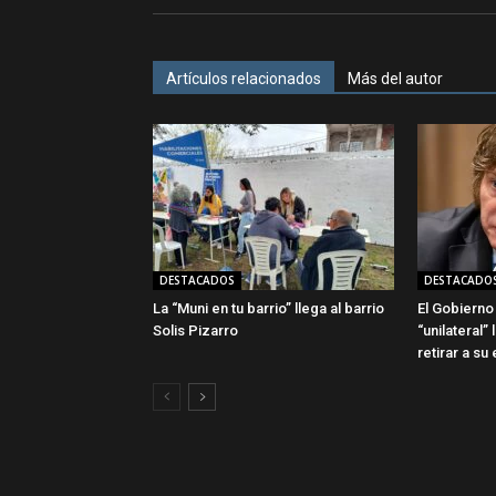
Artículos relacionados
Más del autor
DESTACADOS
DESTACADO
La “Muni en tu barrio” llega al barrio
El Gobierno 
Solis Pizarro
“unilateral”
retirar a s