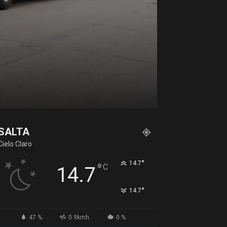
SALTA
Cielo Claro
°
14.7
°
C
14.7
°
14.7
47 %
0.9kmh
0 %