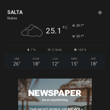
SALTA
Nubes
°
25.1
°
C
25.1
°
25.1
7 %
3.1kmh
100 %
SÁB
DOM
LUN
MAR
MIÉ
26
°
18
°
12
°
15
°
18
°