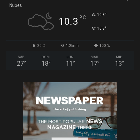
Nubes
°
10.3
°
C
10.3
°
10.3
26 %
1.2kmh
100 %
SÁB
DOM
LUN
MAR
MIÉ
27
°
18
°
11
°
17
°
13
°