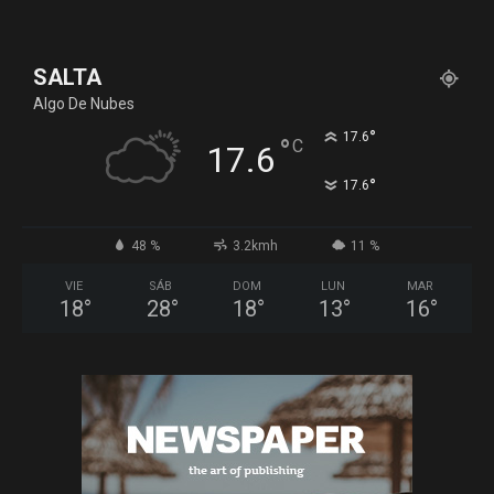
SALTA
Algo De Nubes
°
17.6
°
C
17.6
°
17.6
48 %
3.2kmh
11 %
VIE
SÁB
DOM
LUN
MAR
18
°
28
°
18
°
13
°
16
°