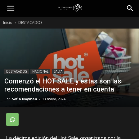
Inicio
DESTACADOS
DESTACADOS
NACIONAL
SALTA
Comenzó el HOT SALE y éstas son las
recomendaciones a tener en cuenta
Por
Sofia Noyman
-
13 mayo, 2024
La décima edición del Hot Sale, organizada por la