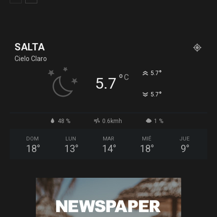
SALTA
Cielo Claro
°
5.7
°
C
5.7
°
5.7
48 %
0.6kmh
1 %
DOM
LUN
MAR
MIÉ
JUE
18
°
13
°
14
°
18
°
9
°