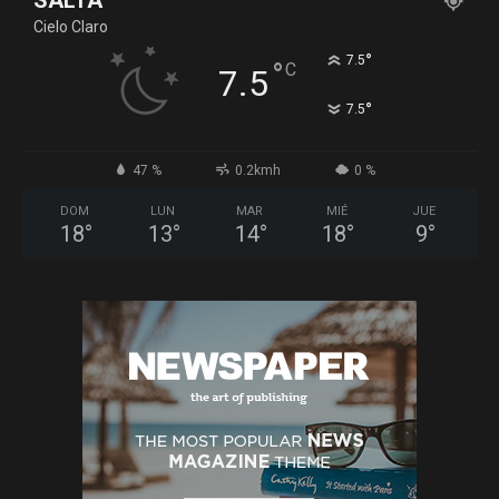
SALTA
Cielo Claro
°
7.5
°
C
7.5
°
7.5
47 %
0.2kmh
0 %
DOM
LUN
MAR
MIÉ
JUE
18
°
13
°
14
°
18
°
9
°