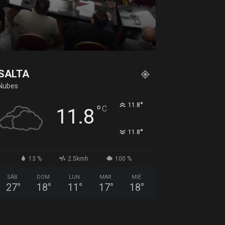
SALTA
Nubes
°
11.8
°
C
11.8
°
11.8
13 %
2.5kmh
100 %
SÁB
DOM
LUN
MAR
MIÉ
27
°
18
°
11
°
17
°
18
°