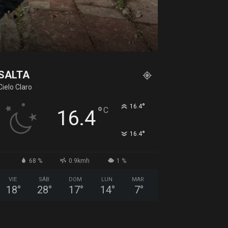
SALTA
Cielo Claro
°
16.4
°
C
16.4
°
16.4
68 %
0.9kmh
1 %
VIE
SÁB
DOM
LUN
MAR
18
°
28
°
17
°
14
°
7
°