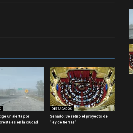
S
DESTACADOS
ige un alerta por
Senado: Se retiró el proyecto de
orestales en la ciudad
“ley de tierras”