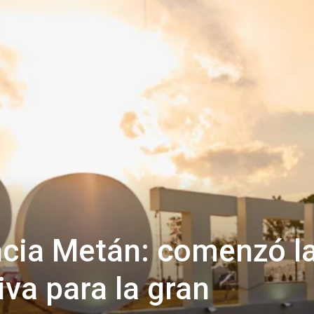
Confidente
ncia Metán: comenzó l
va para la gran