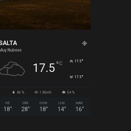
SALTA
Muy Nuboso
°
17.5
°
C
17.5
°
17.5
46 %
1.8kmh
54 %
VIE
SÁB
DOM
LUN
MAR
18
°
28
°
18
°
14
°
16
°