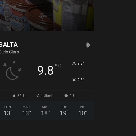
SALTA
Cielo Claro
°
9.8
°
C
9.8
°
9.8
68 %
1.3kmh
9 %
LUN
MAR
MIÉ
JUE
VIE
13
°
13
°
18
°
19
°
10
°