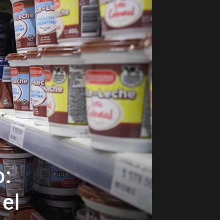
o:
el