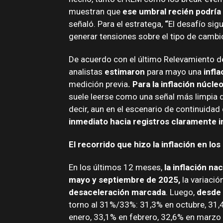
muestran que
ese umbral recién podría 
señaló. Para el estratega,
“
El desafío sig
generar tensiones sobre el tipo de cambio 
De acuerdo con el último Relevamiento d
analistas
estimaron
para mayo una
infl
medición previa
. Para la inflación núcle
suele leerse como una señal más limpia d
decir, aun en el escenario de continuidad 
inmediato hacia registros claramente in
El recorrido que hizo la inflación en lo
En los últimos 12 meses,
la inflación na
mayo y septiembre de 2025,
la variació
desaceleración marcada
. Luego,
desde 
torno al 31%/33%: 31,3% en octubre, 31,
enero, 33,1% en febrero, 32,6% en marzo 