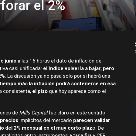
forar el 2%
e junio a
las 16 horas el dato de inflación de
iva casi unificada:
el índice volvería a bajar, pero
2%
. La discusión ya no pasa solo por si habrá una
tiempo más la inflación podrá sostenerse en esa
a consistente,
el piso
que hoy aparece como el
siones de
Mills Capital
fue claro en este sentido:
precios
implícitos del mercado
parecen validar
jo del 2% mensual en el muy corto plaz
o. De
implícitos entre instrumentos a tasa fija y CER