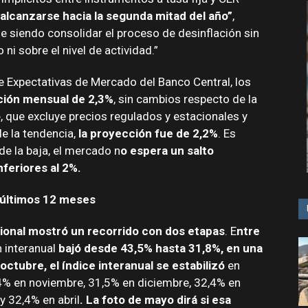
alcanzarse hacia la segunda mitad del año”
,
ue siendo consolidar el proceso de desinflación sin
ni sobre el nivel de actividad.”
e Expectativas de Mercado del Banco Central, los
ación mensual de 2,3%
, sin cambios respecto de la
o
, que excluye precios regulados y estacionales y
e la tendencia,
la proyección fue de 2,2%
. Es
de la baja, el mercado n
o espera un salto
feriores al 2%.
s últimos 12 meses
cional mostró un recorrido con dos etapas
. E
ntre
n interanual
bajó desde 43,5% hasta 31,8%, en una
octubre, el índice interanual se estabilizó
en
4% en noviembre, 31,5% en diciembre, 32,4% en
y 32,4% en abril
. La foto de mayo dirá si esa