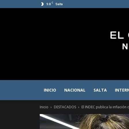
C
9.8
Salta
INICIO
NACIONAL
SALTA
INTER
Inicio
DESTACADOS
El INDEC publica la inflación