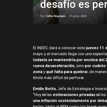
desafío es per
Por
Sofia Noyman
-
11 junio, 2026
El INDEC dará a conocer este
jueves 11 d
mayo y el mercado llega con una expectat
todavía se mantendría por encima del 
n
ueva desaceleración,
sino
por cuánto 
zona
y
qué falta para quebra
r, de maner
límite más difícil de perforar.
Emilio Botto
, Jefe de Estrategia e Inver
“Hoy
ni
las
estimaciones privadas ni
los
una inflación sostenidamente por deba
hecho, tanto el REM como los break-even 