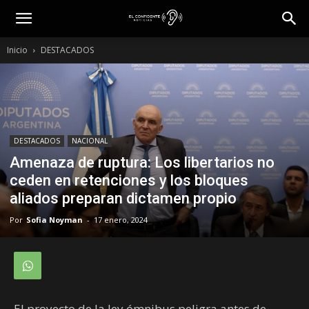
Inicio
DESTACADOS
DESTACADOS
NACIONAL
Amenaza de ruptura: Los libertarios no
ceden en retenciones y los bloques
aliados preparan dictamen propio
Por
Sofia Noyman
-
17 enero, 2024
El proyecto de la ley ómnibus peligra antes de