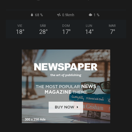
68 %
0.9kmh
1 %
VIE
SÁB
DOM
LUN
MAR
18
°
28
°
17
°
14
°
7
°