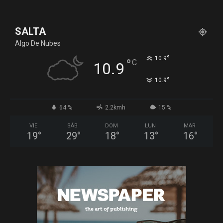
SALTA
Algo De Nubes
°
10.9
°
C
10.9
°
10.9
64 %
2.2kmh
15 %
VIE
SÁB
DOM
LUN
MAR
19
°
29
°
18
°
13
°
16
°